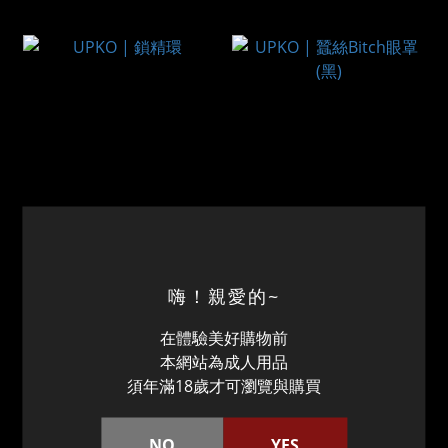
UPKO | 鎖精環
UPKO | 蠶絲Bitch眼罩 (黑)
NT$750
NT$990
嗨！親愛的~
在體驗美好購物前
本網站為成人用品
須年滿18歲才可瀏覽與購買
NO
YES