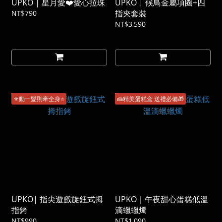
UPKO | 星月愛❤️愛心拉珠
UPKO | 候鳥金屬項圈+四
指夾套裝
NT$790
NT$3,590
⚜️動一髮則牽全身⭐️
🍰精美蛋糕盒 送禮必備🎁
UPKO| 指尖遊戲旋鈕式拇
UPKO｜午夜甜心蛋糕低溫
指銬
滴蠟蠟燭
NT$990
NT$1,090