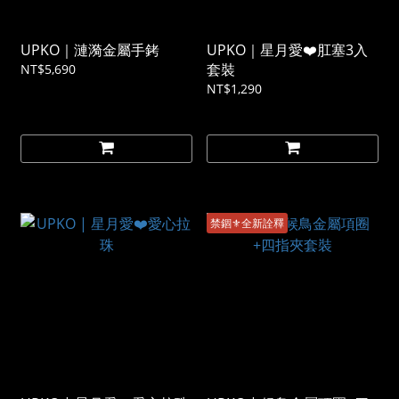
UPKO｜漣漪金屬手銬
UPKO｜星月愛❤️肛塞3入
套裝
NT$5,690
NT$1,290
禁錮⚜️全新詮釋