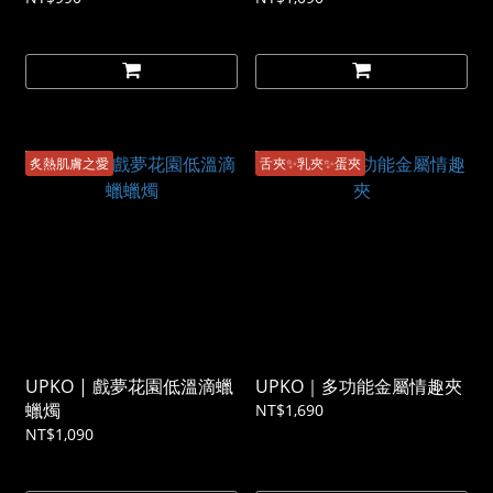
炙熱肌膚之愛
舌夾✨乳夾✨蛋夾
UPKO | 戲夢花園低溫滴蠟
UPKO｜多功能金屬情趣夾
蠟燭
NT$1,690
NT$1,090