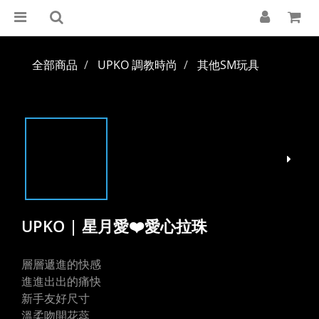
全部商品
UPKO 調教時尚
其他SM玩具
UPKO | 星月愛❤️愛心拉珠
層層遞進的快感
進進出出的痛快
新手友好尺寸
溫柔吻開花蕊