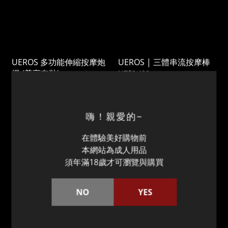
UEROS 多功能伸縮按摩炮
UEROS | 三體串流按摩棒
機 (尊享套裝)
NT$2,490
NT$6,990
嗨！親愛的~
在體驗美好購物前
本網站為成人用品
須年滿18歲才可瀏覽與購買
NO
YES