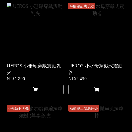
🪐解鎖超嗨玩法
UEROS 小珊瑚穿戴震動乳
UEROS 小水母穿戴式震動
夾
器
NT$1,890
NT$2,490
✨強勁不卡機
🪐顛覆三體馬達💦