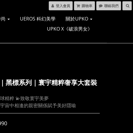
登入會員
購物車
聯絡我們
時尚
UEROS 科幻美學
關於UPKO
UPKO X《破浪男女》
O｜黑標系列｜寰宇精粹奢享大套裝
星球精粹 💫致敬寰宇美夢
宇宙中相逢的親密關係賦予美好隱喻
990