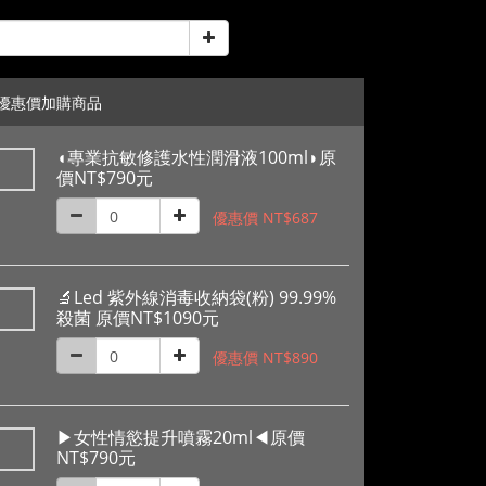
優惠價加購商品
◖專業抗敏修護水性潤滑液100ml◗原
價NT$790元
優惠價 NT$687
🔬Led 紫外線消毒收納袋(粉) 99.99%
殺菌 原價NT$1090元
優惠價 NT$890
▶女性情慾提升噴霧20ml◀原價
NT$790元