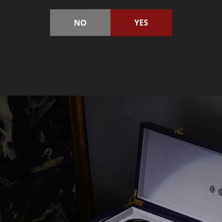
NO
YES