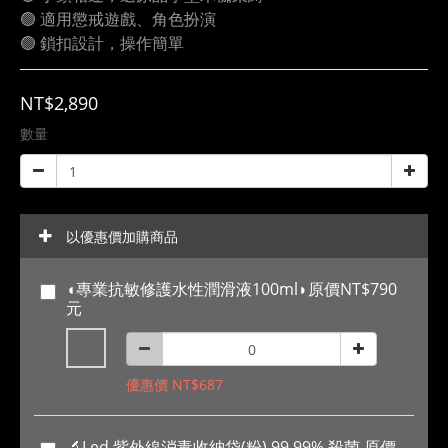
🟢 適用懲戒遊戲、角色扮演
🟢 鎖扣設計，操作簡單
NT$2,890
數量
以優惠價加購商品
◖專業抗敏修護水性潤滑液100ml◗原價NT$790
元
優惠價 NT$687
🔬Led 紫外線消毒收納袋(粉) 99.99% 殺菌 原價