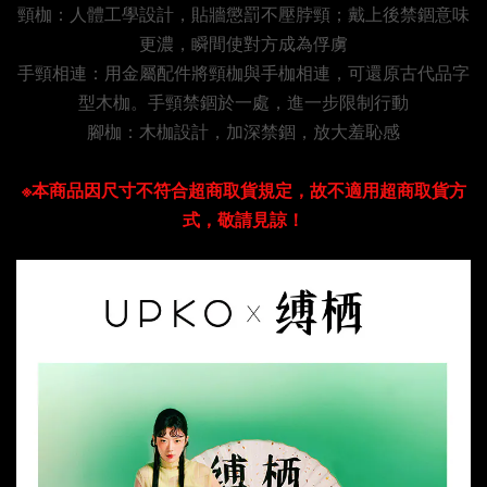
頸枷：人體工學設計，貼牆懲罰不壓脖頸；戴上後禁錮意味
更濃，瞬間使對方成為俘虜
手頸相連：用金屬配件將頸枷與手枷相連，可還原古代品字
型木枷。手頸禁錮於一處，進一步限制行動
腳枷：木枷設計，加深禁錮，放大羞恥感
※本商品因尺寸不符合超商取貨規定，故不適用超商取貨方
式，敬請見諒！