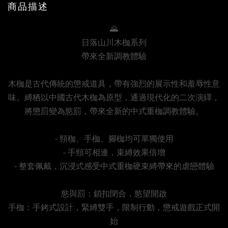
商品描述
🌄
日落山川木枷系列
帶來全新調教體驗
木枷是古代傳統的懲戒道具，帶有強烈的展示性和羞辱性意
味。縛栖以中國古代木枷為原型，通過現代化的二次演繹，
將懲罰變為慾罰，帶來全新的中式重枷調教體驗。
- 頸枷、手枷、腳枷均可單獨使用
- 手頸可相連，束縛效果倍增
- 整套佩戴，沉浸式感受中式重枷硬束縛帶來的虐戀體驗
慾與罰：鎖扣閉合，慾望開啟
手枷：手銬式設計，緊縛雙手，限制行動，懲戒遊戲正式開
始