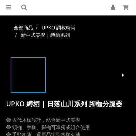
全部商品
UPKO 調教時尚
新中式美學 | 縛栖系列
UPKO 縛栖 | 日落山川系列 腳枷分腿器
🟢 古代木枷設計，結合新中式美學
🟢 頸枷、手枷、腳枷可單獨或組合使用
🟢 手頸相連，還原品字型木枷束縛