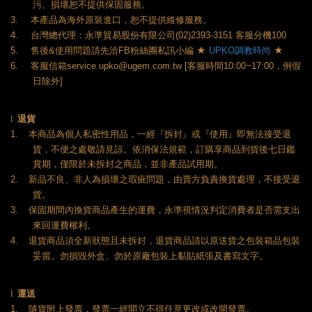
污、損壞恕不提供保固服務。
本產品為海外原裝進口，恕不提供維修服務。
3.
台灣總代理：永準貿易股份有限公司
客服分機
4.
(02)2393-3151
100
售後
使用問題請先洽
粉絲團私訊小編
★
★
5.
&
FB
UPKO
調教時尚
客服信箱
客服時間
，例假
6.
service.upko@ugem.com.tw [
10:00~17:00
日除外
]
退貨
l
本商品為個人私密性用品，一經『拆封』或『使用』即無法接受退
1.
貨，不便之處敬請見諒。依消保法規範，訂購享商品到貨後七日鑑
賞期，僅限於未拆封之商品，並非產品試用期。
新品不良、非人為損壞之瑕疵問題，由賣方負責換貨處理，不接受退
2.
貨。
保固期間內換貨商品產生的運費，永準視情況判定消費者是否需支出
3.
來回運費權利。
退貨商品須全新狀態且未拆封，退貨商品請以原送貨之包裝箱品包裝
4.
妥當。勿損毀外盒、勿於原廠包裝上黏貼紙張及書寫文字。
運送
l
隨貨附上發票，發票一經開立不得任意更改或改開發票。
1.